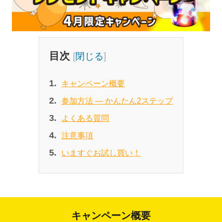
目次
[
閉じる
]
キャンペーン概要
参加方法 ― かんたん2ステップ
よくある質問
注意事項
いますぐお試し買い！
キャンペーン概要