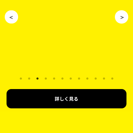
詳しく見る
オリシャンとは？
オリシャンとは
オリジナルシャンパン
の略で、ボトルに
名前・写真・ロゴなどをフルカラーで印刷したオリジナ
ルのシャンパン（スパークリングワイン）です。推し
活・誕生日・記念日、ホストや店舗の周年、法人イベン
トの記念品まで、
1本から
作れます。Bubbicはデザイン
から制作まで一貫して行うオリシャン専門店です。