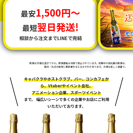
1,500円〜
最安
翌日発送!
最短
相談から注文までLINEで完結
飲酒は20歳を過ぎてから。飲酒運転は法律で禁止されています。妊娠中や授乳期の飲酒は、
胎児・乳児の発育に悪影響を与えるおそれがあります。お酒は楽しく適量で。
キャバクラやホストクラブ、バー、コンカフェか
ら、Vtuberやイベント会社、
アニメーション企業、スポーツイベント
まで。 幅広いシーンで多くの企業やお店にご利用
いただいております。