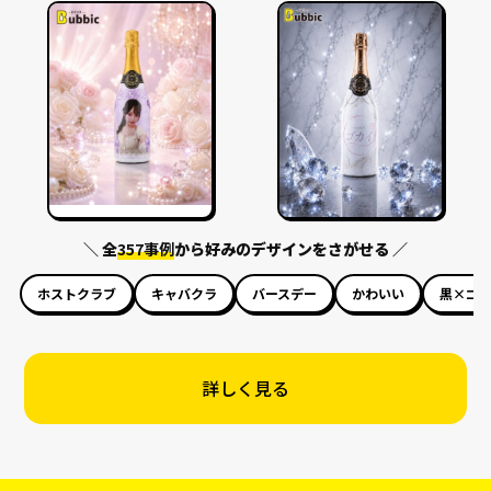
＼ 全
357事例
から好みのデザインをさがせる ／
ホストクラブ
キャバクラ
バースデー
かわいい
黒×ゴ
詳しく見る
オリシャンのドリンク一覧
Bubbic（バビック）が用意しているドリンク一覧をご