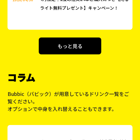
コラム
Bubbic（バビック）が用意しているドリンク一覧をご
覧ください。
オプションで中身を入れ替えることもできます。
オリシャンは1本から作れる？対応業者9社を
2026/07/24
比較【価格・納期・デザイン料】
オリシャン業者の選び方｜4,000店舗と取引
2026/06/22
した専門店が教える、失敗しない14のチェッ
クリスト
安いオリシャンの落とし穴｜1,000円台でも
2026/05/01
失敗する5つの理由と対策