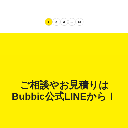
1
2
3
…
13
ご相談やお見積りは
Bubbic公式LINE
から！