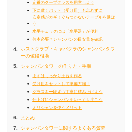
定番のクープグラスを用意しよう
下に敷くバット（受け皿）も忘れずに
安定感がカギ！ぐらつかないテーブルを選ぼ
う
水平チェックには「水平器」が便利
何本必要？シャンパンの目安量を確認
ホストクラブ・キャバクラのシャンパンタワ
ーの値段相場
シャンパンタワーの作り方・手順
まずはしっかり土台を作る
受け皿をセットして準備万端！
グラスを一段ずつ丁寧に積み上げよう
仕上げにシャンパンをゆっくり注ごう
オリシャンを使うメリット
まとめ
シャンパンタワーに関するよくある質問