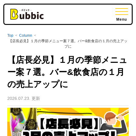
Menu
Top
<
Column
<
【店長必見】１月の季節メニュー案７選。バー&飲食店の１月の売上アッ
プに
【店長必見】１月の季節メニュ
ー案７選。バー&飲食店の１月
の売上アップに
2026.07.23. 更新