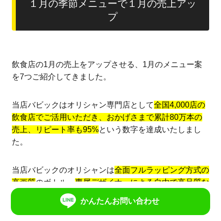
１月の季節メニューで１月の売上アッ
プ
飲食店の1月の売上をアップさせる、1月のメニュー案
を7つご紹介してきました。
当店バビックはオリシャン専門店として
全国4,000店の
飲食店でご活用いただき、おかげさまで累計80万本の
売上、リピート率も95%
という数字を達成いたしまし
た。
当店バビックのオリシャンは
全面フルラッピング方式の
高画質
のボトル、
専属デザイナーによる自由で高品質な
デザイン
。そして、最短２営業日で発送可能な迅速性
かんたんお問い合わせ
と、最低2,300円（税抜）から（まとめ注文で1,800円・
税抜）の価格が好評をいただいています。