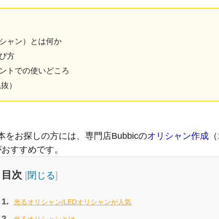
リシャン）とは何か
選び方
ントでの使いどころ
税抜）
をお探しの方には、専門店Bubbicの
オリシャン作成
（
）がおすすめです。
目次
[
閉じる
]
光るオリシャン/LEDオリシャンが人気