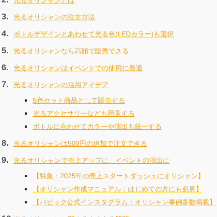
光るオリシャンとは
光るオリシャンの注文方法
ボトルデザインとあわせて光る色(LEDカラー)も選択
光るオリシャンなら高額で販売できる
光るオリシャンはイベントでの使用に最適
光るオリシャンの活用アイデア
5色セット商品として販売する
光るアクセサリーなども用意する
ボトルに合わせてカラーや演出も統一する
光るオリシャンは500円の追加で注文できる
光るオリシャンで売上アップに、イベントの演出に
【特集：2025年の売上スタートダッシュにオリシャン】
【オリシャン作成マニュアル：はじめての方にも必見】
【バビック公式インスタグラム：オリシャン事例多数掲載】