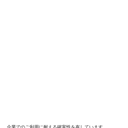
企業でのご利用に耐える確実性を有しています。
全てに高品質を追求するバビックのオリシャンならご納
得いただけるオリシャンをご提供できます。
ご検討の際は「
オリシャン専門店バビック
」にお気軽に
お問い合わせください。
※オリシャンの基礎知識はこちらもご参考ください