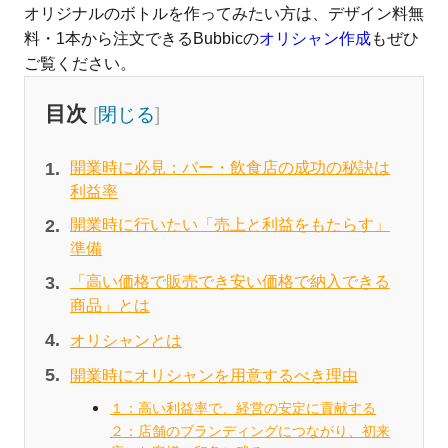
オリジナルのボトルを作ってみたい方は、デザイン料無
料・1本から注文できるBubbicの
オリシャン作成
もぜひ
ご覧ください。
目次
[
閉じる
]
開業時に必見：バー・飲食店の成功の秘訣は
利益率
開業時に行いたい「売上と利益をもたらす」
準備
「高い価格で販売でき安い価格で納入できる
商品」とは
オリシャンとは
開業時にオリシャンを用意するべき理由
１：高い利益率で、経営の安定に貢献する
２：店舗のブランディングにつながり、初来